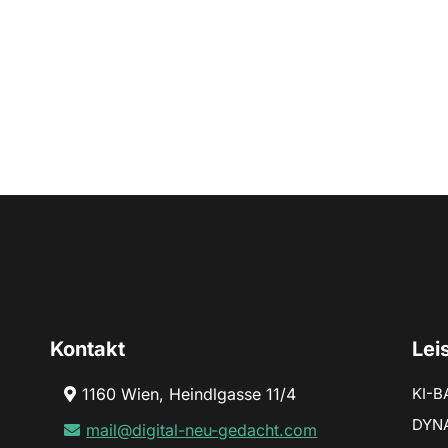
Kontakt
Lei
1160 Wien, Heindlgasse 11/4
KI-
DYN
mail@digital-neu-gedacht.com